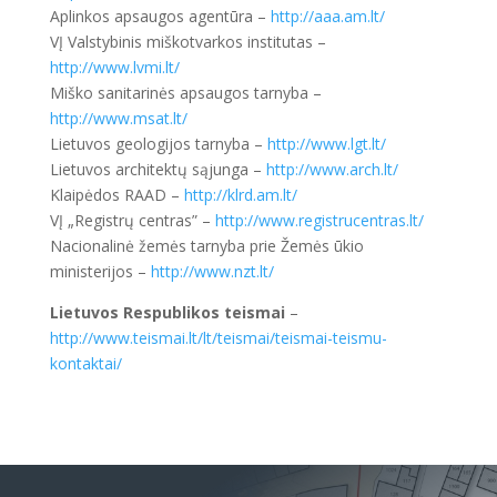
Aplinkos apsaugos agentūra –
http://aaa.am.lt/
VĮ Valstybinis miškotvarkos institutas –
http://www.lvmi.lt/
Miško sanitarinės apsaugos tarnyba –
http://www.msat.lt/
Lietuvos geologijos tarnyba –
http://www.lgt.lt/
Lietuvos architektų sąjunga –
http://www.arch.lt/
Klaipėdos RAAD –
http://klrd.am.lt/
VĮ „Registrų centras” –
http://www.registrucentras.lt/
Nacionalinė žemės tarnyba prie Žemės ūkio
ministerijos –
http://www.nzt.lt/
Lietuvos Respublikos teismai
–
http://www.teismai.lt/lt/teismai/teismai-teismu-
kontaktai/