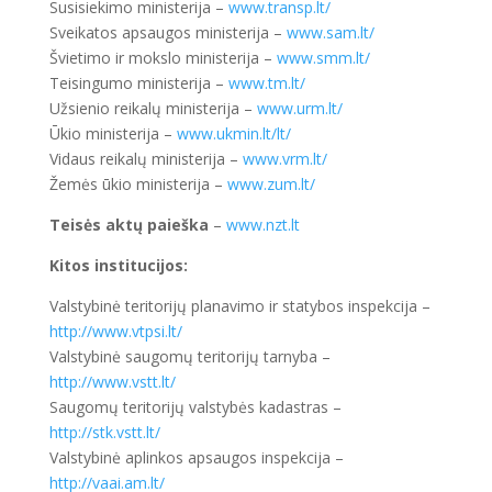
Susisiekimo ministerija –
www.transp.lt/
Sveikatos apsaugos ministerija –
www.sam.lt/
Švietimo ir mokslo ministerija –
www.smm.lt/
Teisingumo ministerija –
www.tm.lt/
Užsienio reikalų ministerija –
www.urm.lt/
Ūkio ministerija –
www.ukmin.lt/lt/
Vidaus reikalų ministerija –
www.vrm.lt/
Žemės ūkio ministerija –
www.zum.lt/
Teisės aktų paieška
–
www.nzt.lt
Kitos institucijos:
Valstybinė teritorijų planavimo ir statybos inspekcija –
http://www.vtpsi.lt/
Valstybinė saugomų teritorijų tarnyba –
http://www.vstt.lt/
Saugomų teritorijų valstybės kadastras –
http://stk.vstt.lt/
Valstybinė aplinkos apsaugos inspekcija –
http://vaai.am.lt/