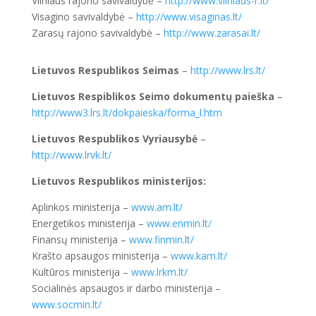
Vilniaus rajono savivaldybė –
http://www.vilniaus-r.lt/
Visagino savivaldybė –
http://www.visaginas.lt/
Zarasų rajono savivaldybė –
http://www.zarasai.lt/
Lietuvos Respublikos Seimas
–
http://www.lrs.lt/
Lietuvos Respiblikos Seimo dokumentų paieška
–
http://www3.lrs.lt/dokpaieska/forma_l.htm
Lietuvos Respublikos Vyriausybė
–
http://www.lrvk.lt/
Lietuvos Respublikos ministerijos:
Aplinkos ministerija –
www.am.lt/
Energetikos ministerija –
www.enmin.lt/
Finansų ministerija –
www.finmin.lt/
Krašto apsaugos ministerija –
www.kam.lt/
Kultūros ministerija –
www.lrkm.lt/
Socialinės apsaugos ir darbo ministerija –
www.socmin.lt/